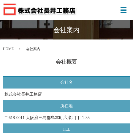
メ
会社案内
HOME
会社案内
会社概要
会社名
株式会社長井工務店
所在地
〒618-0011 大阪府三島郡島本町広瀬2丁目1-35
TEL