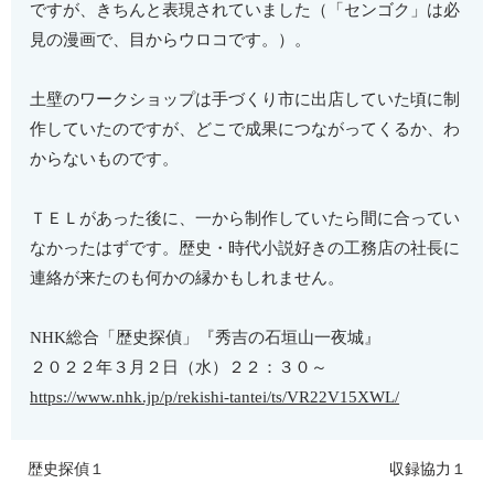
ですが、きちんと表現されていました（「センゴク」は必
見の漫画で、目からウロコです。）。
土壁のワークショップは手づくり市に出店していた頃に制
作していたのですが、どこで成果につながってくるか、わ
からないものです。
ＴＥＬがあった後に、一から制作していたら間に合ってい
なかったはずです。歴史・時代小説好きの工務店の社長に
連絡が来たのも何かの縁かもしれません。
NHK総合「歴史探偵」『秀吉の石垣山一夜城』
２０２２年３月２日（水）２２：３０～
https://www.nhk.jp/p/rekishi-tantei/ts/VR22V15XWL/
歴史探偵１
収録協力１