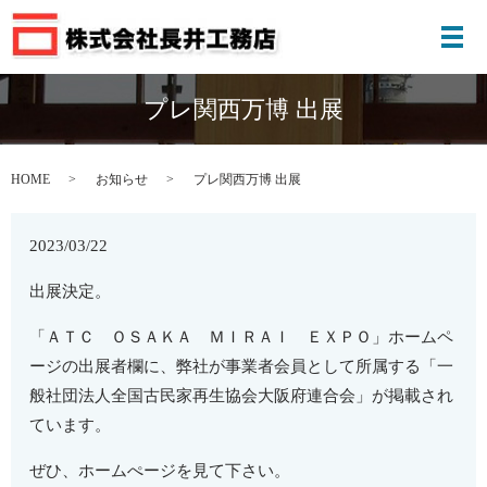
メ
プレ関西万博 出展
HOME
お知らせ
プレ関西万博 出展
2023/03/22
出展決定。
「ＡＴＣ ＯＳＡＫＡ ＭＩＲＡＩ ＥＸＰＯ」ホームペ
ージの出展者欄に、弊社が事業者会員として所属する「一
般社団法人全国古民家再生協会大阪府連合会」が掲載され
ています。
ぜひ、ホームぺージを見て下さい。